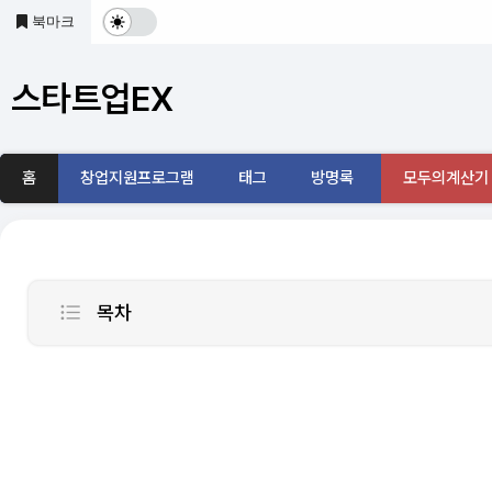
본문 바로가기
북마크
다
크
스타트업EX
및
기
홈
창업지원프로그램
태그
방명록
모두의계산기
본
모
드
목차
전
보호되어 있는 글입니다.
환