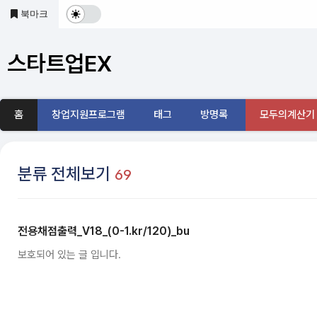
본문 바로가기
북마크
다
크
스타트업EX
및
기
홈
창업지원프로그램
태그
방명록
모두의계산기
본
모
분류 전체보기
69
드
전
전용채점출력_V18_(0-1.kr/120)_bu
환
보호되어 있는 글 입니다.