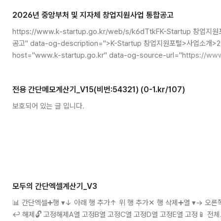
2026년 중앙부처 및 지자체 창업지원사업 통합공고
https://www.k-startup.go.kr/web/s/k6dTtkFK-Startu
공고" data-og-description=">K-Startup 창업지원포털>사업소개
host="www.k-startup.go.kr" data-og-source-url="https://www
data-og-url="https://www.k-startup.go.kr/web/contents/we
image="https://scrap.kakaocdn.net/dn/ki9a4/dJMb86nU1oy/K
전용 간단메모계산기_V15(비번:54321) (0-1.kr/107)
보호되어 있는 글 입니다.
모두의 간단엑셀계산기_V3
📊 간단엑셀➕행 ▾↓ 아래 행 추가↑ 위 행 추가✕ 행 삭제➕열 ▾→ 오른
↩ 해제🔓 고정해제A열 고정B열 고정C열 고정D열 고정E열 고정📱 전체보