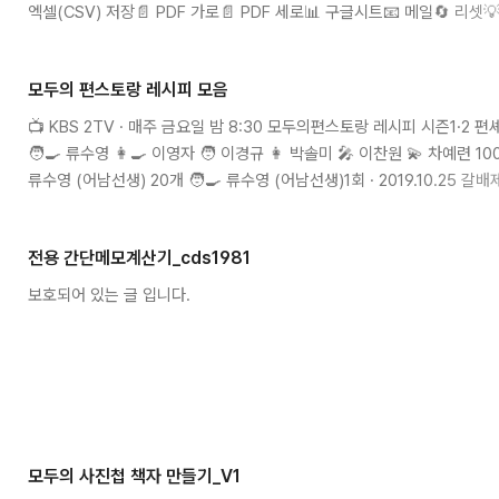
엑셀(CSV) 저장📄 PDF 가로📄 PDF 세로📊 구글시트📧 메일🔄 리셋💡
우클릭으로 행/열 추가·삭제 | Ctrl+S 저장* 우클릭으로 행 추가/삭제 |
사람제목내용안녕하세요, 데이터를 공유합니다.📧 발송취소
모두의 편스토랑 레시피 모음
📺 KBS 2TV · 매주 금요일 밤 8:30 모두의편스토랑 레시피 시즌1·2 편
🧑‍🍳 류수영 👩‍🍳 이영자 🧑 이경규 👩 박솔미 🎤 이찬원 💫 차예련
류수영 (어남선생) 20개 🧑‍🍳 류수영 (어남선생)1회 · 2019.10.25
든 배 1캔고추장 3T고춧가루 2T간장 2T설탕 1T참기름대파양파 순서 1
고추장·고춧가루·간장·설탕 섞어 양념 완성 3재운 고기에 양념 버..
전용 간단메모계산기_cds1981
보호되어 있는 글 입니다.
모두의 사진첩 책자 만들기_V1