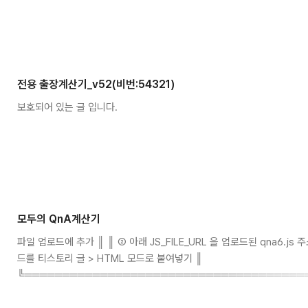
전용 출장계산기_v52(비번:54321)
보호되어 있는 글 입니다.
모두의 QnA계산기
파일 업로드에 추가 ║ ║ ② 아래 JS_FILE_URL 을 업로드된 qna6.js 
드를 티스토리 글 > HTML 모드로 붙여넣기 ║
╚═════════════════════════════════════
-> 📋 QnA 계산기 🏭공장초기화 🔄초기화 💾공유 📊엑셀 🖨️인쇄 📧메일
구분선 없음실선 이중선점선(대) 점선(소)굵은선 바로가기: ..