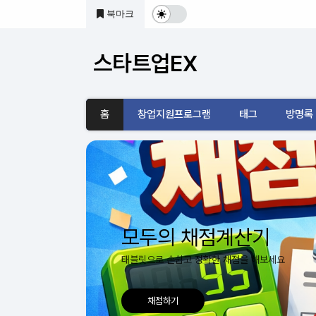
본문 바로가기
북마크
다
크
스타트업EX
및
기
홈
창업지원프로그램
태그
방명록
본
모
드
전
모두의 출장계산기
환
0-1.kr/3 으로 출장계획과 마무리까지
어디로 가시나요?