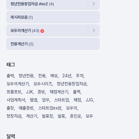
청년전용창업자금 AtoZ
(4)
레시피모음
(1)
모두의계산기
(43)
전용계산기
(2)
태그
출력
청년전용
전용
메모
24년
주차
모두의계산기
모두시리즈
청년전용창업자금
프롬프트
JJK
증빙
채점계산기
출첵
사업계획서
웹앱
업무
스타트업
채점
JJG
출장
매출증빙
스타트업ex란
모두의
청창자금
계산기
발표장
발표
중진공
모두
달력