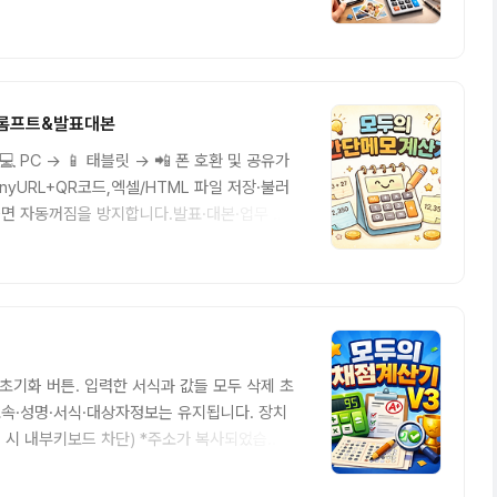
 여러 장 동시 선택 가능 (폰 갤러리에서도 OK) 썸
으로 자동 정렬 ..
_프롬프트&발표대본
 PC → 📱 태블릿 → 📲 폰 호환 및 공유가
, TinyURL+QR코드,엑셀/HTML 파일 저장·불러
화면 자동꺼짐을 방지합니다.발표·대본·업무 중
📖 사용설명서 (클릭하여 펼치기) ▼ 💡 사용
식의 ..
공장초기화 버튼. 입력한 서식과 값들 모두 삭제 초
소속·성명·서식·대상자정보는 유지됩니다. 장치
클릭 시 내부키보드 차단) *주소가 복사되었습..