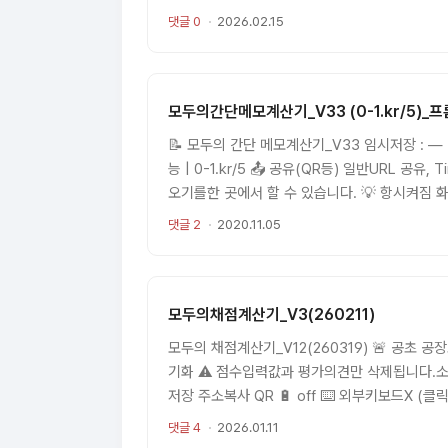
업로드 JPG, PNG, HEIC, WebP 형식 지원
댓글 0
2026.02.15
네일을 드래그해서 순서 변경 📅 날짜순 정렬 버튼
모두의간단메모계산기_V33 (0-1.kr/5)
📝 모두의 간단 메모계산기_V33 임시저장 : — 
능 | 0-1.kr/5 📤 공유(QR등) 일반URL 공유
오기를한 곳에서 할 수 있습니다. 💡 항시켜짐 
유용합니다.켜진 상태: 화면이 꺼지지 않습니다. 
댓글 2
2020.11.05
팁 🔧 활용 🔗 공유 📺 발표모드 드래그앤드롭 방
모두의채점계산기_V3(260211)
모두의 채점계산기_V12(260319) 🚨 공초 
기화 ⚠️ 점수입력값과 평가의견만 삭제됩니다.
저장 주소복사 QR 🔋 off ⌨️ 외부키보드X (
댓글 4
2026.01.11