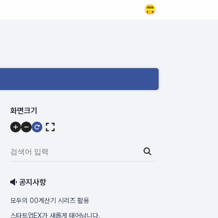
메
화면크기
뉴
내
용
검
간단메모계산기(프롬프트)
색
어
인터넷상 간단메모나 프롬프트 작성시 편해요
공지사항
입
력:
모두의 00계산기 시리즈 활용
간단메모계산기 바로가기
스타트업EX가 새롭게 태어납니다.