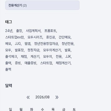
전용계산기
(2)
태그
24년
출장
사업계획서
프롬포트
스타트업ex란
모두시리즈
중진공
간단메모
메모
JJG
웹앱
청년전용창업자금
청년전용
모두
발표장
청창자금
모두의계산기
발표
출석체크
채점
계산기
모두의
전용
JJK
출력
증빙
매출증빙
스타트업
채점계산기
출첵
달력
«
»
2026/08
일
월
화
수
목
금
토