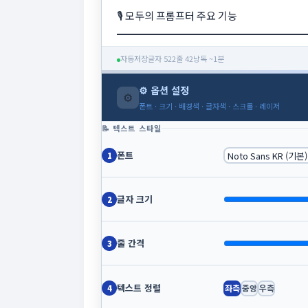
자동저장
글자 522
줄 42
낭독 ~1분
⚙ 옵션 설정
⚙
폰트 · 크기 · 배경색 · 글자색 · 스크롤 · 레이저
📝 텍스트 스타일
폰트
1
글자 크기
2
줄 간격
3
텍스트 정렬
좌측
중앙
우측
4