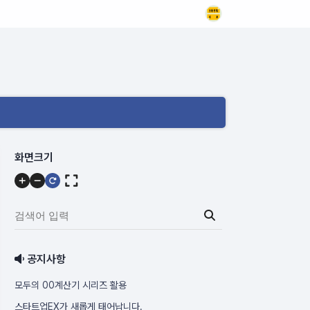
메
화면크기
뉴
내
용
검
색
어
공지사항
입
력:
모두의 00계산기 시리즈 활용
스타트업EX가 새롭게 태어납니다.