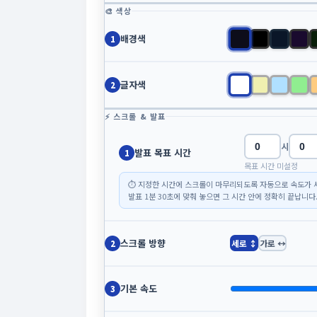
🎨 색상
배경색
1
글자색
2
⚡ 스크롤 & 발표
시
발표 목표 시간
1
목표 시간 미설정
⏱ 지정한 시간에 스크롤이 마무리되도록 자동으로 속도가 
발표 1분 30초에 맞춰 놓으면 그 시간 안에 정확히 끝납니다
스크롤 방향
세로 ↕
가로 ↔
2
기본 속도
3