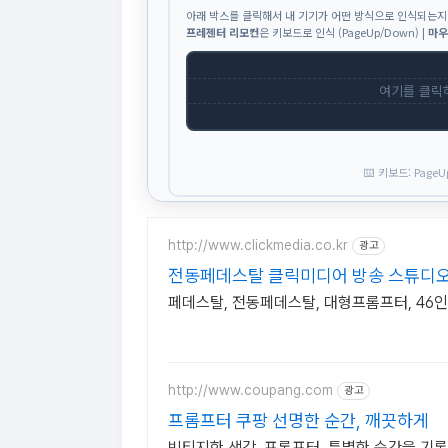
아래 박스를 클릭해서 내 기기가 어떤 방식으로 인식되는지
프레젠터 리모컨
은 키보드로 인식 (PageUp/Down) |
마우
여기를 클릭
⌨️ 키보드: PageU
http://www.clickmedia.co.kr
광고
전동페데스탈 클릭미디어 방송 스튜디
페데스탈, 전동페데스탈, 대형프롬프터, 46인치,
http://www.coupang.com
광고
프롬프터 쿠팡 선명한 순간, 깨끗하게
빈티지한 색감, 프롬프터, 특별한 순간을 기