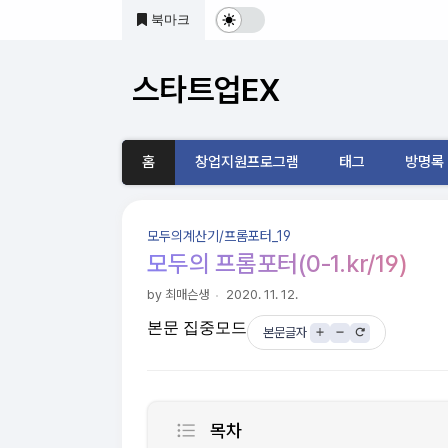
본문 바로가기
북마크
다
크
스타트업EX
및
기
홈
창업지원프로그램
태그
방명록
본
모
모두의계산기/프롬포터_19
드
모두의 프롬포터(0-1.kr/19)
전
by 최매슨생
2020. 11. 12.
본문 집중모드
환
본문글자
목차