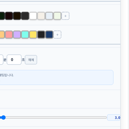
+
+
분
초
해제
세팅됩니다.
.
3.0