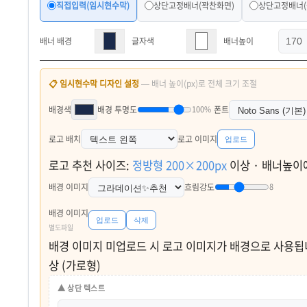
직접입력(임시현수막)
상단고정배너(꽉찬화면)
상단고정배너(
배너 배경
글자색
배너높이
📋 임시현수막 디자인 설정
— 배너 높이(px)로 전체 크기 조절
배경색
배경 투명도
100%
폰트
로고 배치
로고 이미지
업로드
로고 추천 사이즈:
정방형 200×200px
이상 · 배너높이
배경 이미지
흐림강도
8
배경 이미지
업로드
삭제
별도파일
배경 이미지 미업로드 시 로고 이미지가 배경으로 사용됩니
상 (가로형)
▲ 상단 텍스트