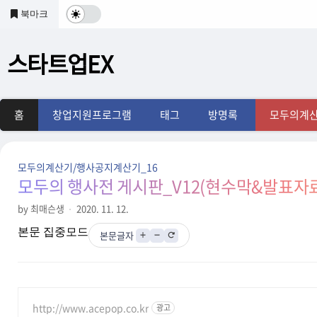
본문 바로가기
북마크
다
크
스타트업EX
및
기
홈
창업지원프로그램
태그
방명록
모두의계
본
모
모두의계산기/행사공지계산기_16
드
모두의 행사전 게시판_V12(현수막&발표자료)(0
전
by 최매슨생
2020. 11. 12.
본문 집중모드
환
본문글자
http://www.acepop.co.kr
광고