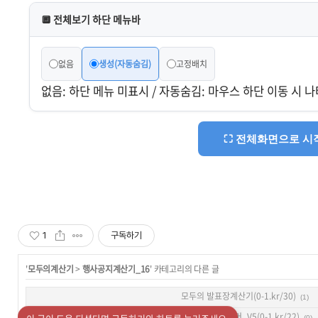
🔲 전체보기 하단 메뉴바
없음
생성(자동숨김)
고정배치
없음: 하단 메뉴 미표시 / 자동숨김: 마우스 하단 이동 시 나
⛶ 전체화면으로 시
1
구독하기
'
모두의계산기
>
행사공지계산기_16
' 카테고리의 다른 글
모두의 발표장계산기(0-1.kr/30)
(1)
모두의 팝업타이머_V5(0-1.kr/22)
(0)