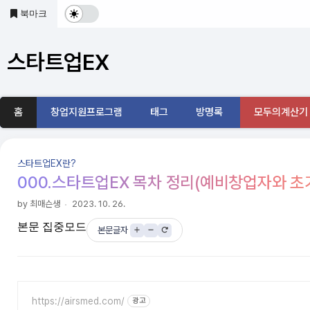
본문 바로가기
북마크
다
크
스타트업EX
및
기
홈
창업지원프로그램
태그
방명록
모두의계산기
본
모
스타트업EX란?
드
000.스타트업EX 목차 정리(예비창업자와 
전
by 최매슨생
2023. 10. 26.
본문 집중모드
환
본문글자
https://airsmed.com/
광고