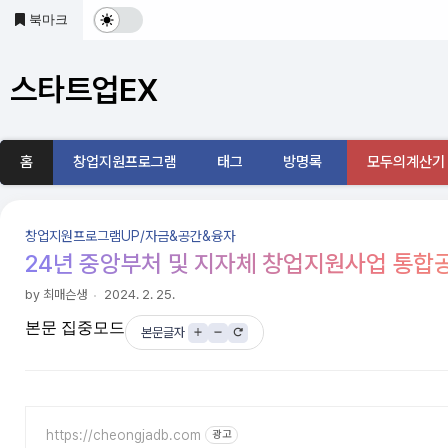
본문 바로가기
북마크
다
크
스타트업EX
및
기
홈
창업지원프로그램
태그
방명록
모두의계산기
본
모
창업지원프로그램UP/자금&공간&융자
드
24년 중앙부처 및 지자체 창업지원사업 통합
전
by 최매슨생
2024. 2. 25.
본문 집중모드
환
본문글자
https://cheongjadb.com
광고