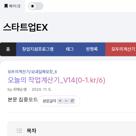
본문 바로가기
북마크
다
크
스타트업EX
및
기
홈
창업지원프로그램
태그
방명록
모두의계산기
본
모
모두의계산기/오내일메모장_6
드
오늘의 작업계산기_V14(0-1.kr/6)
전
by 최매슨생
2020. 11. 5.
본문 집중모드
환
본문글자
목차