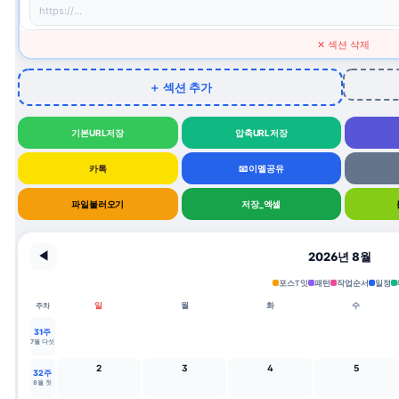
＋ 링크 추가
✕ 섹션 삭제
＋ 섹션 추가
기본URL저장
압축URL저장
카톡
📧 이멜공유
파일불러오기
저장_엑셀
◀
포스T잇
패턴
작업순서
일정
일
월
화
수
주차
31주
7월 다섯
2
3
4
5
32주
8월 첫