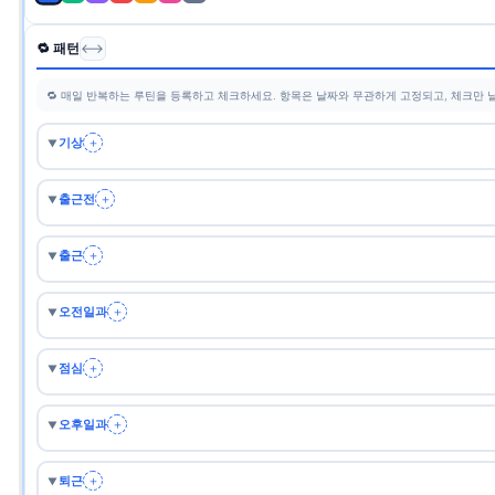
🔁 패턴
⟷
🔁 매일 반복하는 루틴을 등록하고 체크하세요. 항목은 날짜와 무관하게 고정되고, 체크만 
기상
＋
▼
출근전
＋
▼
출근
＋
▼
오전일과
＋
▼
점심
＋
▼
오후일과
＋
▼
퇴근
＋
▼