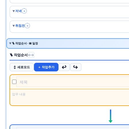
저녁
＋
▼
취침전
＋
▼
🪜 작업순서 · 📅 일정
▼
🪜 작업순서
⟷
↩
↪
↕ 세로모드
＋ 작업추가