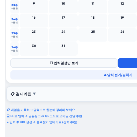
9
10
11
12
33주
8월 둘
16
17
18
19
34주
8월 셋
23
24
25
26
35주
8월 넷
30
31
36주
9월 첫
☐ 입력일정만 보기
▲
달력 접기/펼치기
📋 결재라인
▼
📋 매일을 기록하고 달력으로 한눈에 정리해 보세요
💻 PC로 입력 → 공유링크 or QR코드로 모바일 전달 추천
⭐ 입력 후 URL생성 → 즐겨찾기 업데이트 (강력 추천)