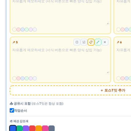
○
☑
📋
📌 5
📌 6
🔗
✕
＋ 포스T잇 추가
📤 공유시 포함
(포스T잇은 항상 포함)
작업순서
🎨 섹션 강조색