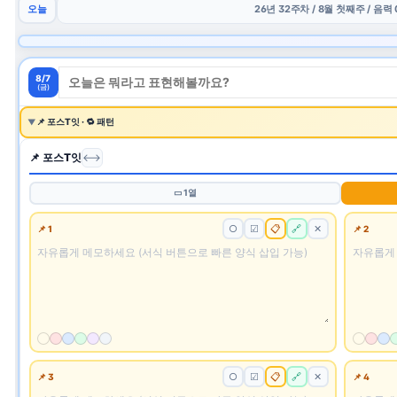
오늘
26년 32주차 / 8월 첫째주 / 음력
8/7
(금)
📌 포스T잇 · 🔁 패턴
▼
📌 포스T잇
⟷
▭ 1열
○
☑
📋
📌 1
📌 2
🔗
✕
○
☑
📋
📌 3
📌 4
🔗
✕