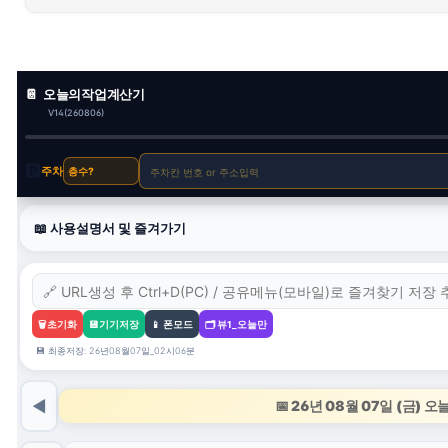
🗓 전체보기
📋 포스T잇 서식 고르기
📷 QR 코드 공유
📔
오늘의작업계산기
🔗 섹션공유 (추천)
V14(260806)
🅿️ 주차 층수 선택
🅿️
주차
📖 사용설명서 및 즐겨가기
🗑️
초기화
💾
기기저장
📱 폰모드
🗂 뷰1_오늘만
💾 최종저장: 26년08월07일_02시06분
◀