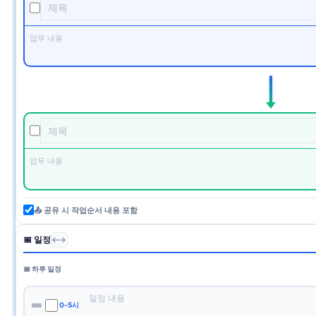
📤 공유 시 작업순서 내용 포함
📅 일정
⟷
📅 하루 일정
0-5시