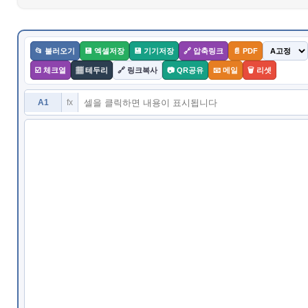
☑️ 체크박스 열 설정
▦ 셀 테두리 설정
📄 PDF 변환
📂 불러오기
💾 엑셀저장
💾 기기저장
🔗 압축링크
📄 PDF
📷 QR 코드 공유
☑️ 체크열
▦ 테두리
🔗 링크복사
📷 QR공유
📧 메일
🗑️ 리셋
A1
fx