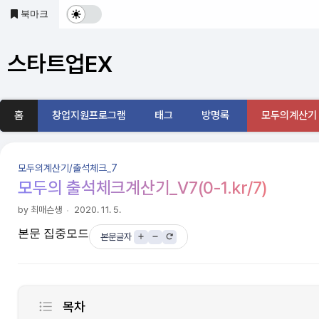
본문 바로가기
북마크
다
크
스타트업EX
및
기
홈
창업지원프로그램
태그
방명록
모두의계산기
본
모
모두의계산기/출석체크_7
드
모두의 출석체크계산기_V7(0-1.kr/7)
전
by 최매슨생
2020. 11. 5.
본문 집중모드
환
본문글자
목차