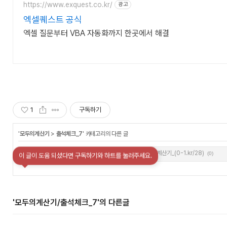
https://www.exquest.co.kr/
광고
엑셀퀘스트 공식
엑셀 질문부터 VBA 자동화까지 한곳에서 해결
1
구독하기
'
모두의계산기
>
출석체크_7
' 카테고리의 다른 글
전용출첵계산기_(0-1.kr/28)
(0)
이 글이 도움 되셨다면 구독하기와 하트를 눌러주세요.
'모두의계산기/출석체크_7'의 다른글