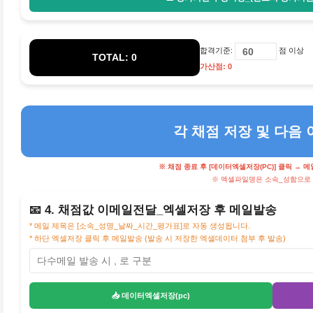
합격기준:
점 이상
TOTAL: 0
가산점: 0
각 채점 저장 및 다음 
※ 채점 종료 후 [데이터엑셀저장(PC)] 클릭 → 
※ 엑셀파일명은 소속_성함으로
📧 4. 채점값 이메일전달_엑셀저장 후 메일발송
* 메일 제목은 [소속_성명_날짜_시간_평가표]로 자동 생성됩니다.
* 하단 엑셀저장 클릭 후 메일발송 (발송 시 저장한 엑셀데이터 첨부 후 발송)
📥 데이터엑셀저장(pc)