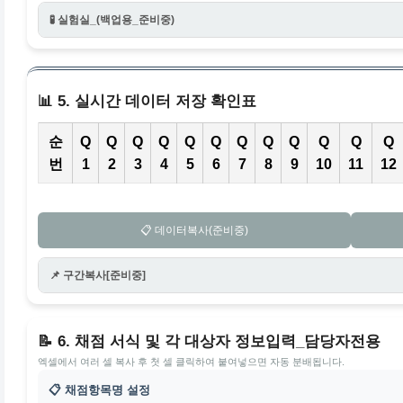
🧪 실험실_(백업용_준비중)
📊 5. 실시간 데이터 저장 확인표
순
Q
Q
Q
Q
Q
Q
Q
Q
Q
Q
Q
Q
번
1
2
3
4
5
6
7
8
9
10
11
12
📋 데이터복사(준비중)
📌 구간복사[준비중]
📝 6. 채점 서식 및 각 대상자 정보입력_담당자전용
엑셀에서 여러 셀 복사 후 첫 셀 클릭하여 붙여넣으면 자동 분배됩니다.
📋 채점항목명 설정