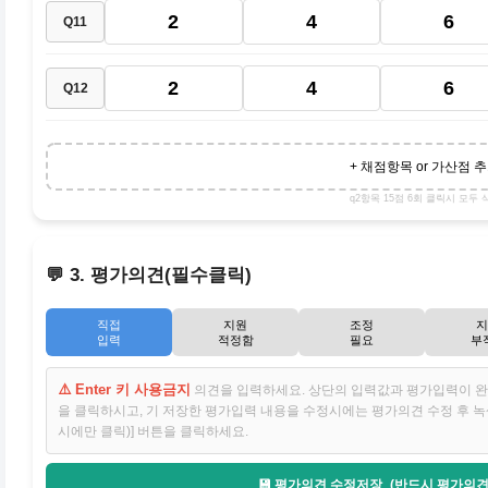
2
4
6
Q11
2
4
6
Q12
+ 채점항목 or 가산점 
q2항목 15점 6회 클릭시 모두 
💬 3. 평가의견(필수클릭)
직접
지원
조정
지
입력
적정함
필요
부
⚠️ Enter 키 사용금지
의견을 입력하세요. 상단의 입력값과 평가입력이 완료
을 클릭하시고, 기 저장한 평가입력 내용을 수정시에는 평가의견 수정 후 
시에만 클릭)] 버튼을 클릭하세요.
💾 평가의견 수정저장_(반드시 평가의견