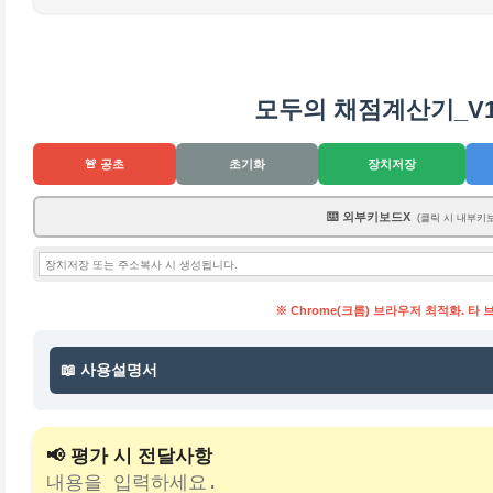
📱 QR 코드
모두의 채점계산기_V12(
🚨 공초
초기화
장치저장
⌨️ 외부키보드X
(클릭 시 내부키
※ Chrome(크롬) 브라우저 최적화. 타
📖 사용설명서
📢 평가 시 전달사항