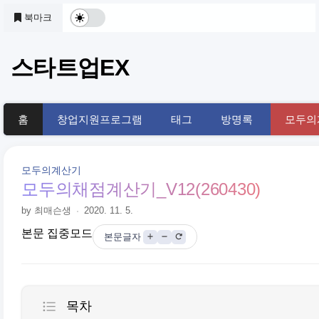
본문 바로가기
북마크
다
크
스타트업EX
및
기
홈
창업지원프로그램
태그
방명록
모두의
본
모
모두의계산기
드
모두의채점계산기_V12(260430)
by 최매슨생
2020. 11. 5.
전
본문 집중모드
본문글자
환
목차