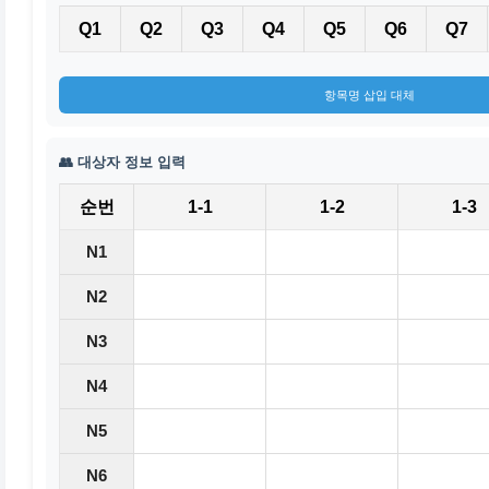
Q1
Q2
Q3
Q4
Q5
Q6
Q7
항목명 삽입 대체
👥 대상자 정보 입력
순번
1-1
1-2
1-3
N1
N2
N3
N4
N5
N6