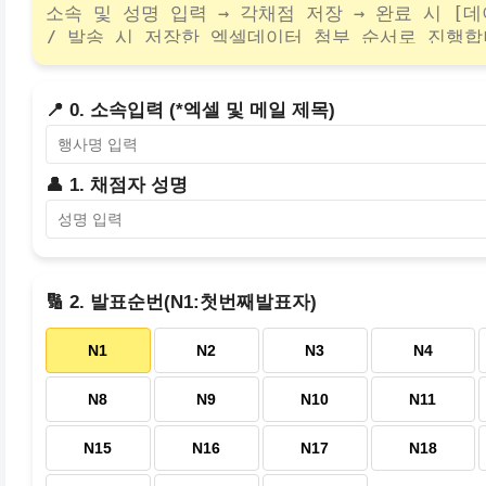
📍 0. 소속입력 (*엑셀 및 메일 제목)
👤 1. 채점자 성명
🔢 2. 발표순번(N1:첫번째발표자)
N1
N2
N3
N4
N8
N9
N10
N11
N15
N16
N17
N18