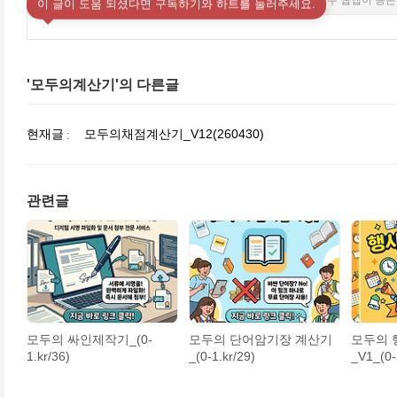
스타트업EX_창업소식과 창업 필수 웹앱이 공존
이 글이 도움 되셨다면 구독하기와 하트를 눌러주세요.
'모두의계산기'의 다른글
현재글
모두의채점계산기_V12(260430)
관련글
모두의 싸인제작기_(0-
모두의 단어암기장 계산기
모두의 
1.kr/36)
_(0-1.kr/29)
_V1_(0-