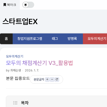
본문 바로가기
북마크
다
크
스타트업EX
및
기
홈
창업지원프로그램
태그
방명록
모두의계산기
본
모
모두의계산기
드
모두의 채점계산기 V3_활용법
전
by 최매슨생
2026. 1. 7.
본문 집중모드
환
본문글자
목차