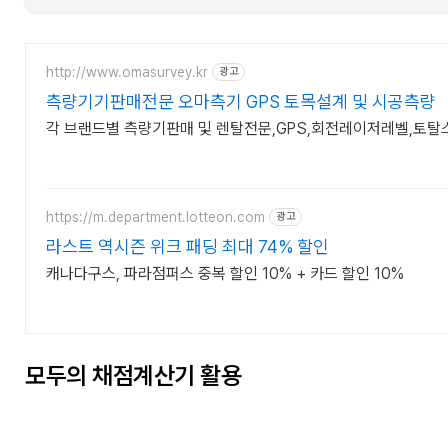
모두의 채점계산기 활용
1. 회원가입X, 로그인X, 개인정보유출X, 서버저장이 되지 않습니다
2.해당 계산기는 PC보다 테블릿에 최적화 되어 있습니다. pc로의
http://www.omasurvey.kr
광고
측량기기판매전문 오마측기 GPS 토목설계 및 시공측량
1)테블릿 활용 Tip01 (모든기능 활용)
각 브랜드별 측량기판매 및 렌탈전문,GPS,회전레이저레벨,토탈스
2)테블릿 활용 Tip02 (심플한 방법)
3)PC 활용 Tip03(메일발송버튼 X)
*** 채점자 활용 ***
https://m.department.lotteon.com
광고
라스트 역시즌 위크 패딩 최대 74% 할인
캐나다구스, 파라점퍼스 중복 할인 10% + 카드 할인 10%
모두의 채점계산기 활용