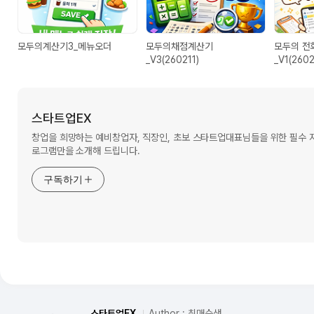
모두의계산기3_메뉴오더
모두의채점계산기
모두의 전
_V3(260211)
_V1(260
스타트업EX
창업을 희망하는 예비창업자, 직장인, 초보 스타트업대표님들을 위한 필수
로그램만을 소개해 드립니다.
구독하기
스타트업EX
Author : 최매슨생