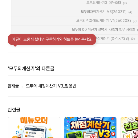
모두의계산기3_메뉴오더
(0)
모두의채점계산기_V3(260211)
(4)
모두의 전화메모 계산기_V1(260208)
(0)
모두의 00 계산기 설명서_사업과 업무 시리즈
모두의 업무분장계산기 (0-1.kr/38)
(0)
이 글이 도움 되셨다면 구독하기와 하트를 눌러주세요.
'모두의계산기'의 다른글
현재글
모두의 채점계산기 V3_활용법
관련글