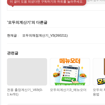
모두의 00 계산기 설명서_사업과 업무 시
이 글이 도움 되셨다면 구독하기와 하트를 눌러주세요.
'모두의계산기'의 다른글
현재글
모두의채점계산기_V3(260211)
관련글
전용 출장계산기_V69(0-
모두의계산기3_메뉴오더
모두의 
1.kr/91)
용법