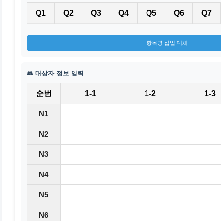
Q1
Q2
Q3
Q4
Q5
Q6
Q7
항목명 삽입 대체
👥 대상자 정보 입력
순번
1-1
1-2
1-3
N1
N2
N3
N4
N5
N6