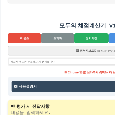
📱 QR 코드
모두의 채점계산기_V12(
🚨 공초
초기화
장치저장
⌨️ 외부키보드X
(클릭 시 내부키
※ Chrome(크롬) 브라우저 최적화. 타
📖 사용설명서
📢 평가 시 전달사항