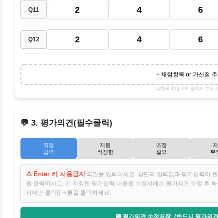
2
4
6
Q11
2
4
6
Q12
+ 채점항목 or 가산점 
q2항목 15점 6회 클릭시 모두 
💬 3. 평가의견(필수클릭)
직접
지원
조정
지
입력
적정함
필요
부
⚠️ Enter 키 사용금지
의견을 입력하세요. 상단의 입력값과 평가입력이 완료
을 클릭하시고, 기 저장한 평가입력 내용을 수정시에는 평가의견 수정 후 
시에만 클릭)] 버튼을 클릭하세요.
💾 평가의견 수정저장_(반드시 평가의견