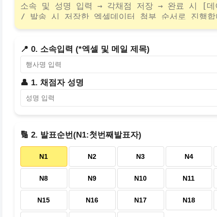
📍 0. 소속입력 (*엑셀 및 메일 제목)
👤 1. 채점자 성명
🔢 2. 발표순번(N1:첫번째발표자)
N1
N2
N3
N4
N8
N9
N10
N11
N15
N16
N17
N18