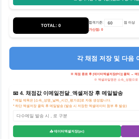
합격기준:
점 이상
TOTAL: 0
가산점: 0
각 채점 저장 및 다음 
※ 채점 종료 후 [데이터엑셀저장(PC)] 클릭 → 
※ 엑셀파일명은 소속_성함으로
📧 4. 채점값 이메일전달_엑셀저장 후 메일발송
* 메일 제목은 [소속_성명_날짜_시간_평가표]로 자동 생성됩니다.
* 하단 엑셀저장 클릭 후 메일발송 (발송 시 저장한 엑셀데이터 첨부 후 발송)
📥 데이터엑셀저장(pc)