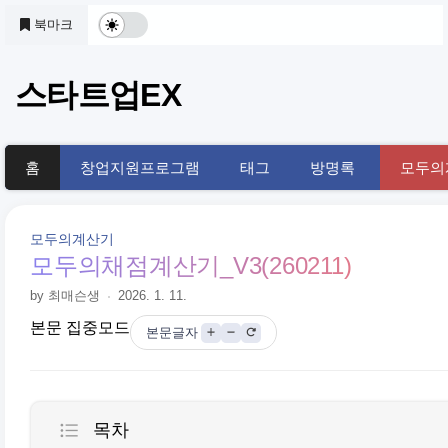
본문 바로가기
북마크
다
크
스타트업EX
및
기
홈
창업지원프로그램
태그
방명록
모두의
본
모
모두의계산기
드
모두의채점계산기_V3(260211)
by 최매슨생
2026. 1. 11.
전
본문 집중모드
본문글자
환
목차