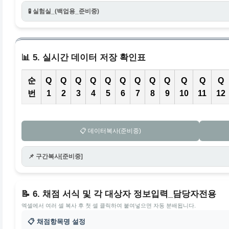
🧪 실험실_(백업용_준비중)
📊 5. 실시간 데이터 저장 확인표
순
Q
Q
Q
Q
Q
Q
Q
Q
Q
Q
Q
Q
번
1
2
3
4
5
6
7
8
9
10
11
12
📋 데이터복사(준비중)
📌 구간복사[준비중]
📝 6. 채점 서식 및 각 대상자 정보입력_담당자전용
엑셀에서 여러 셀 복사 후 첫 셀 클릭하여 붙여넣으면 자동 분배됩니다.
📋 채점항목명 설정