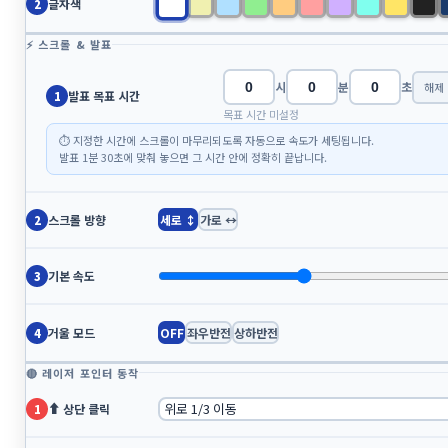
글자색
2
⚡ 스크롤 & 발표
태그
시
분
초
해제
청년전용
청창자금
웹앱
프롬프트
출첵
발표 목표 시간
1
목표 시간 미설정
스타트업
전용
출력
중진공
모두의계산기
⏱ 지정한 시간에 스크롤이 마무리되도록 자동으로 속도가 세팅됩니다.
JJG
JJK
발표
모두시리즈
24년
타이머
발표 1분 30초에 맞춰 놓으면 그 시간 안에 정확히 끝납니다.
계산기
출장
청년전용창업자금
스타트업ex란
매출증빙
메모
모두의
채점계산기
출석체크
스크롤 방향
세로 ↕
가로 ↔
2
증빙
사업계획서
채점
모두
발표장
기본 속도
3
달력
«
»
거울 모드
OFF
좌우반전
상하반전
4
2026/08
🔴 레이저 포인터 동작
일
월
화
수
목
금
토
⬆ 상단 클릭
1
1
2
3
4
5
6
7
8