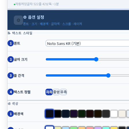
자동저장
글자 522
줄 42
낭독 ~1분
레시피모음
(1)
⚙ 옵션 설정
⚙
모두의계산기
(42)
폰트 · 크기 · 배경색 · 글자색 · 스크롤 · 레이저
즐겨가기_2
(1)
📝 텍스트 스타일
출장계산기_3
(3)
폰트
1
간단메모_5
(4)
오내일메모장_6
(1)
글자 크기
2
출석체크_7
(2)
채점계산기_8
(4)
줄 간격
3
행사공지계산기_16
(3)
프롬포터_19
(1)
텍스트 정렬
좌측
중앙
우측
4
팝업타이머_22
(0)
🎨 색상
PDF취합관련
(4)
수정중
(1)
배경색
1
전용계산기
(2)