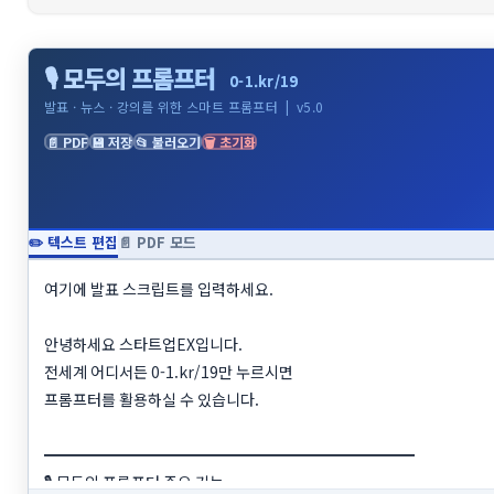
🔗 공유하기
🎙 모두의 프롬프터
단축키 안내
0-1.kr/19
발표 · 뉴스 · 강의를 위한 스마트 프롬프터 | v5.0
📄 PDF
💾 저장
📂 불러오기
🗑 초기화
분류 전체보기
(69)
스타트업EX란?
(3)
창업지원프로그램UP
(0)
✏️ 텍스트 편집
📄 PDF 모드
스타트업 운영TIP
(14)
창업지원기관소개
(1)
창업늬우스
(0)
참고링크
(0)
청년전용창업자금 AtoZ
(4)