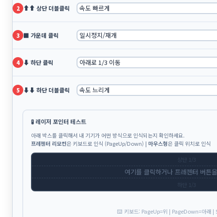
⬆⬆ 상단 더블클릭
2
9
10
11
12
13
14
15
16
17
18
19
20
21
22
⬛ 가운데 클릭
3
23
24
25
26
27
28
29
30
31
⬇ 하단 클릭
4
링크
⬇⬇ 하단 더블클릭
5
k-startup
일년전애
🧪 레이저 포인터 테스트
즐겨가기_0-1.kr/2
아래 박스를 클릭해서 내 기기가 어떤 방식으로 인식되는지 확인하세요.
프레젠터 리모컨
은 키보드로 인식 (PageUp/Down) |
마우스형
은 클릭 위치로 인식
전체 방문자
상단 1/3
Today :
여기를 클릭하거나 프레젠터 버튼
가운데 1/3
Yesterday :
하단 1/3
⌨️ 키보드: PageUp=위 | PageDown=아래 | 