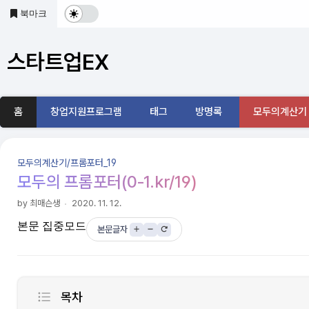
본문 바로가기
북마크
다
크
스타트업EX
및
기
홈
창업지원프로그램
태그
방명록
모두의계산기
본
모
메
화면크기
모두의계산기/프롬포터_19
뉴
드
모두의 프롬포터(0-1.kr/19)
내
전
by 최매슨생
2020. 11. 12.
용
검
본문 집중모드
환
색
본문글자
어
공지사항
입
력:
모두의 00계산기 시리즈 활용
목차
스타트업EX가 새롭게 태어납니다.